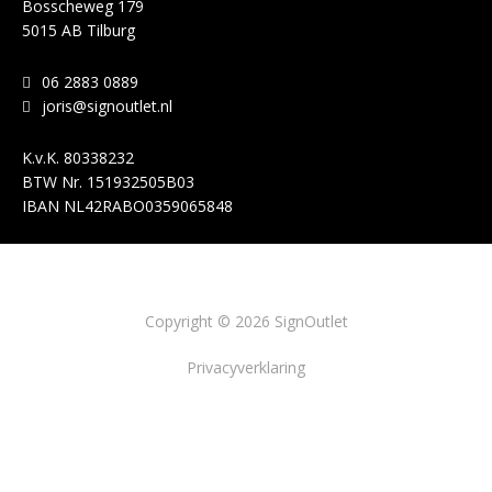
Bosscheweg 179
5015 AB Tilburg
06 2883 0889
joris@signoutlet.nl
K.v.K.
80338232
BTW Nr.
151932505B03
IBAN
NL42RABO0359065848
Copyright © 2026 SignOutlet
Privacyverklaring